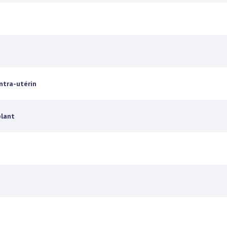
ntra-utérin
plant