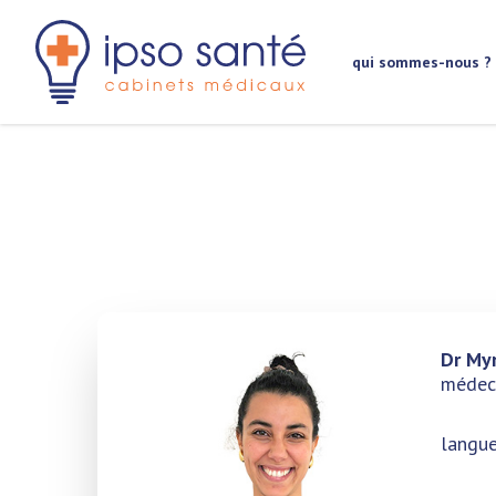
aller au contenu principal
qui sommes-nous ?
Dr My
médeci
langue