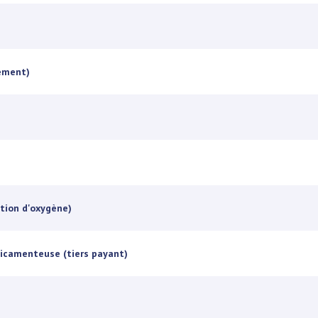
cement)
ation d'oxygène)
dicamenteuse (tiers payant)