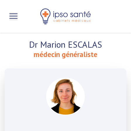
aller au contenu principal
Dr Marion ESCALAS
médecin généraliste