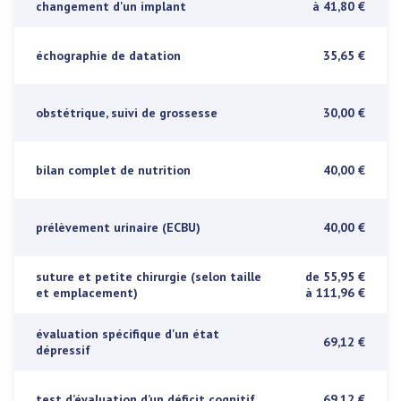
changement d'un implant
à 41,80 €
échographie de datation
35,65 €
obstétrique, suivi de grossesse
30,00 €
bilan complet de nutrition
40,00 €
prélèvement urinaire (ECBU)
40,00 €
suture et petite chirurgie (selon taille
de 55,95 €
et emplacement)
à 111,96 €
évaluation spécifique d'un état
69,12 €
dépressif
test d’évaluation d’un déficit cognitif
69,12 €