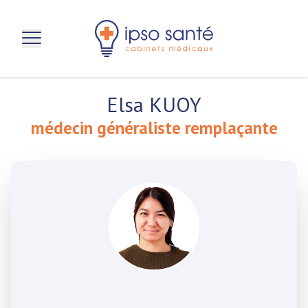
aller au contenu principal
Elsa KUOY
médecin généraliste remplaçante