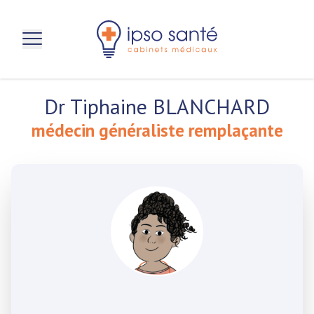
aller au contenu principal
Dr Tiphaine BLANCHARD
médecin généraliste remplaçante