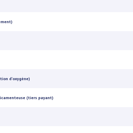
cement)
ation d'oxygène)
dicamenteuse (tiers payant)