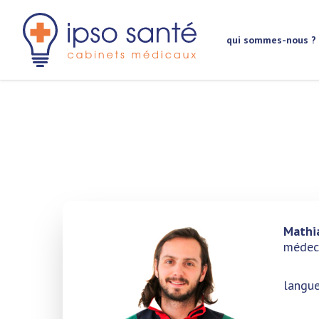
aller au contenu principal
qui sommes-nous ?
Mathi
médeci
langue