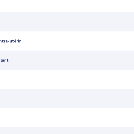
ntra-utérin
plant