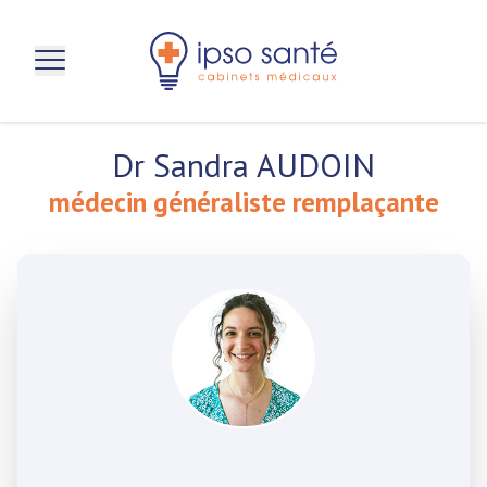
aller au contenu principal
Dr Sandra AUDOIN
médecin généraliste remplaçante